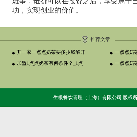
难事，谁都可以在投资之后，享受属于
功，实现创业的价值。
推荐文章
开一家一点点奶茶要多少钱够开
一点点奶
店？合理
加盟1点点奶茶有何条件？_1点
创业适合
一点点奶
点奶茶官网
比
生根餐饮管理（上海）有限公司 版权